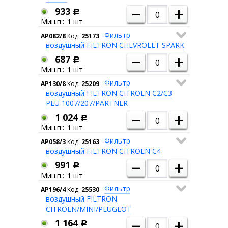
–
+
933
Р
1
Фильтр
AP082/8
Код:
25173
воздушный FILTRON CHEVROLET SPARK
–
+
687
Р
1
Фильтр
AP130/8
Код:
25209
воздушный FILTRON CITROEN С2/C3
PEU 1007/207/PARTNER
–
+
1 024
Р
1
Фильтр
AP058/3
Код:
25163
воздушный FILTRON CITROEN С4
–
+
991
Р
1
Фильтр
AP196/4
Код:
25530
воздушный FILTRON
CITROEN/MINI/PEUGEOT
–
+
1 164
Р