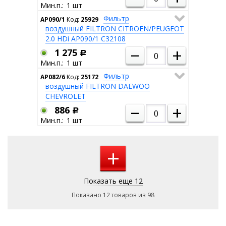
1
Фильтр
AP090/1
Код:
25929
воздушный FILTRON CITROEN/PEUGEOT
2.0 HDi AP090/1 C32108
–
+
1 275
Р
1
Фильтр
AP082/6
Код:
25172
воздушный FILTRON DAEWOO
CHEVROLET
–
+
886
Р
1
+
Показать еще 12
Показано 12 товаров из 98