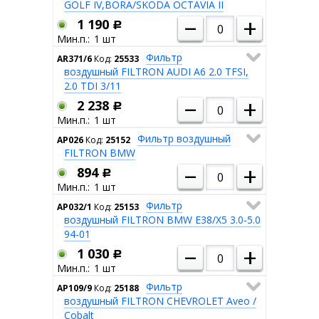
GOLF IV,BORA/SKODA OCTAVIA II
–
+
1 190
Р
1
Фильтр
AR371/6
Код:
25533
воздушный FILTRON AUDI A6 2.0 TFSI,
2.0 TDI 3/11
–
+
2 238
Р
1
Фильтр воздушный
AP026
Код:
25152
FILTRON BMW
–
+
894
Р
1
Фильтр
AP032/1
Код:
25153
воздушный FILTRON BMW E38/X5 3.0-5.0
94-01
–
+
1 030
Р
1
Фильтр
AP109/9
Код:
25188
воздушный FILTRON CHEVROLET Aveo /
Cobalt