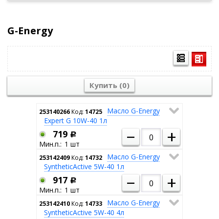
G-Energy
Купить (
0
)
Масло G-Energy
253140266
Код:
14725
Expert G 10W-40 1л
–
+
719
Р
1
Масло G-Energy
253142409
Код:
14732
SyntheticActive 5W-40 1л
–
+
917
Р
1
Масло G-Energy
253142410
Код:
14733
SyntheticActive 5W-40 4л