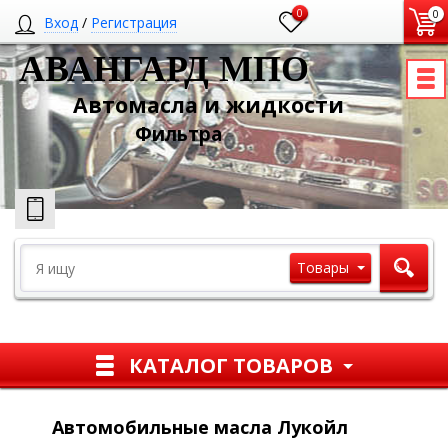
0
0
Вход
/
Регистрация
АВАНГАРД МПО
Автомасла и жидкости
Ф
ильтра
Товары
КАТАЛОГ ТОВАРОВ
Автомобильные масла Лукойл