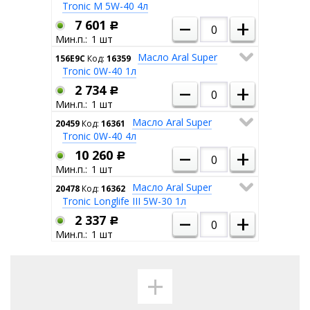
Tronic M 5W-40 4л
–
+
7 601
Р
1
Масло Aral Super
156E9C
Код:
16359
Tronic 0W-40 1л
–
+
2 734
Р
1
Масло Aral Super
20459
Код:
16361
Tronic 0W-40 4л
–
+
10 260
Р
1
Масло Aral Super
20478
Код:
16362
Tronic Longlife III 5W-30 1л
–
+
2 337
Р
1
+