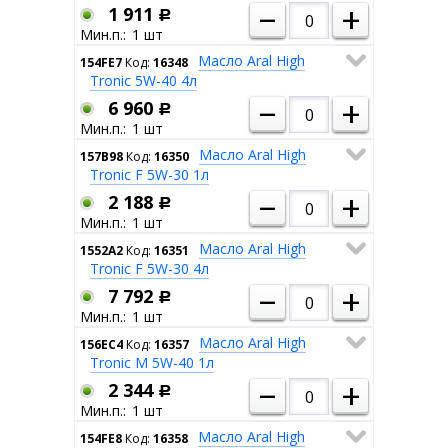
–
+
1 911
Р
1
Масло Aral High
154FE7
Код:
16348
Tronic 5W-40 4л
–
+
6 960
Р
1
Масло Aral High
157B98
Код:
16350
Tronic F 5W-30 1л
–
+
2 188
Р
1
Масло Aral High
1552A2
Код:
16351
Tronic F 5W-30 4л
–
+
7 792
Р
1
Масло Aral High
156EC4
Код:
16357
Tronic M 5W-40 1л
–
+
2 344
Р
1
Масло Aral High
154FE8
Код:
16358