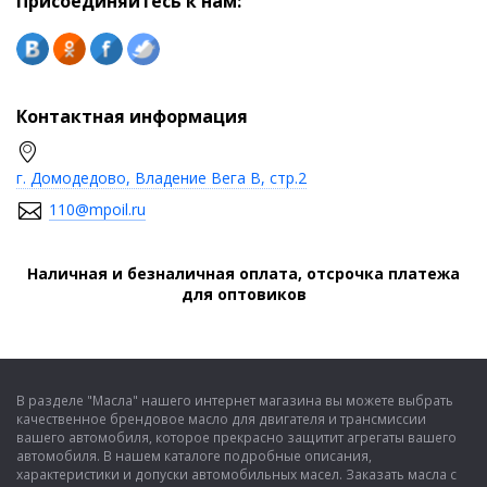
Присоединяйтесь к нам:
Контактная информация
г. Домодедово, Владение Вега В, стр.2
110@mpoil.ru
Наличная и безналичная оплата, отсрочка платежа
для оптовиков
В разделе "Масла" нашего интернет магазина вы можете выбрать
качественное брендовое масло для двигателя и трансмиссии
вашего автомобиля, которое прекрасно защитит агрегаты вашего
автомобиля. В нашем каталоге подробные описания,
характеристики и допуски автомобильных масел. Заказать масла с