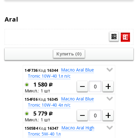
Aral
Купить (
0
)
Масло Aral Blue
14F736
Код:
16344
Tronic 10W-40 1л п/с
–
+
1 580
Р
1
Масло Aral Blue
154FE6
Код:
16345
Tronic 10W-40 4л п/с
–
+
5 779
Р
1
Масло Aral High
1505B4
Код:
16347
Tronic 5W-40 1л