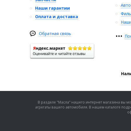
Авто
Наши гарантии
Филь
Оплата и доставка
Наши
Обратная связь
•
•
•
По
Нали
В разделе "Масла" нашего интернет магазина вы м
агрегаты вашего автомобиля. В нашем каталоге подр
оф