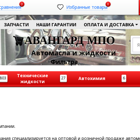
0
0
сравнения
Избранные товары
ЗАПЧАСТИ
НАШИ ГАРАНТИИ
ОПЛАТА И ДОСТАВКА
АВАНГАРД МПО
Автомасла и жидкости
Нап
Ф
ильтра
Технические
803
27
Автохимия
6
жидкости
мпании.
ания специализируется на оптовой и розничной продаже автом