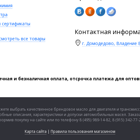
химия
тра
 сертификаты
Контактная информ
смотреть все товары
г. Домодедово, Владение В
чная и безналичная оплата, отсрочка платежа для опто
ожете выбрать качественное брендовое масло для двигателя и трансмис
обные описания, характеристики и допуски автомобильных масел. Заказа
ормив покупку на сайте или по телефону 8 (495) 989-14-82, 8 (915) 342-77-
Карта сайта
|
Правила пользования магазином