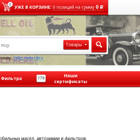
0
0
УЖЕ В КОРЗИНЕ:
0
позиций
на сумму
Р
Товары
ример,
SHELL Helix Ultra
Наши
Фильтра
179
сертификаты
обильных масел, автохимии и фильтров.