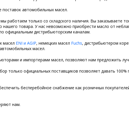
поставок автомобильных масел.
ы работаем только со складского наличия. Вы заказываете това
о нашего товара. У нас невозможно приобрести масло от небл
 по официальным дистрибьюторским каналам.
х масел
ENI и AGIP
, немецких масел
Fuchs
, дистрибьютером кор
автомобильных масел.
юторами и импортерами масел, позволяют нам предложить луч
бор только официальных поставщиков позволяет давать 100% 
еспечить бесперебойное снабжение как розничных покупателей
еряют нам.