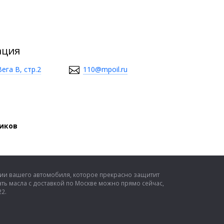
ация
ега В, стр.2
110@mpoil.ru
виков
сии вашего автомобиля, которое прекрасно защитит
ть масла с доставкой по Москве можно прямо сейчас,
22.