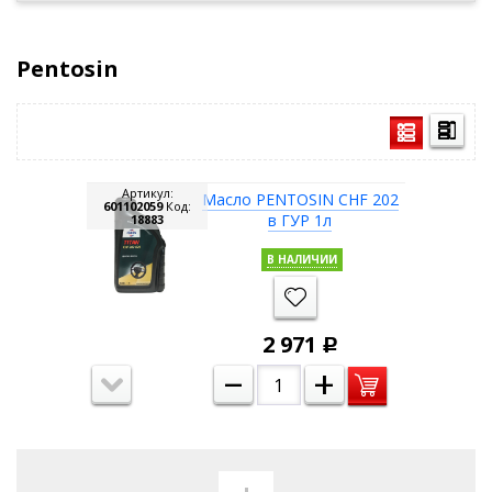
Pentosin
Артикул:
Масло PENTOSIN CHF 202
601102059
Код:
в ГУР 1л
18883
В НАЛИЧИИ
2 971
Р
–
+