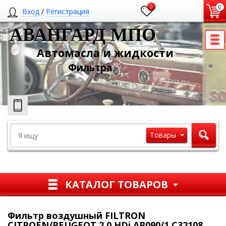
0
0
Вход
/
Регистрация
АВАНГАРД МПО
Автомасла и жидкости
Ф
ильтра
Товары
КАТАЛОГ ТОВАРОВ
Фильтр воздушный FILTRON
CITROEN/PEUGEOT 2.0 HDi AP090/1 C32108