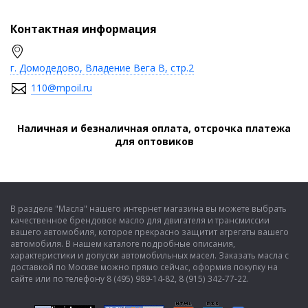
Контактная информация
г. Домодедово, Владение Вега В, стр.2
110@mpoil.ru
Наличная и безналичная оплата, отсрочка платежа
для оптовиков
В разделе "Масла" нашего интернет магазина вы можете выбрать
качественное брендовое масло для двигателя и трансмиссии
вашего автомобиля, которое прекрасно защитит агрегаты вашего
автомобиля. В нашем каталоге подробные описания,
характеристики и допуски автомобильных масел. Заказать масла с
доставкой по Москве можно прямо сейчас, оформив покупку на
сайте или по телефону 8 (495) 989-14-82, 8 (915) 342-77-22.