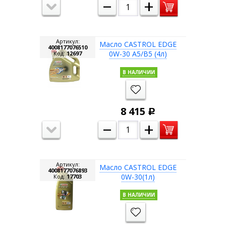
–
+
Артикул:
Масло CASTROL EDGE
4008177076510
0W-30 A5/B5 (4л)
Код:
12697
В НАЛИЧИИ
8 415
Р
–
+
Артикул:
Масло CASTROL EDGE
4008177076893
0W-30(1л)
Код:
17703
В НАЛИЧИИ