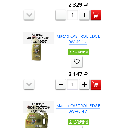
2 329
Р
–
+
Артикул:
Масло CASTROL EDGE
4008177076985
0W-40 1 л
Код:
17657
В НАЛИЧИИ
2 147
Р
–
+
Артикул:
Масло CASTROL EDGE
4008177077036
0W-40 4 л
Код:
17658
В НАЛИЧИИ