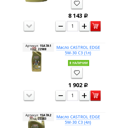
8 143
Р
–
+
Артикул:
15A7A1
Масло CASTROL EDGE
Код:
22988
5W-30 C3 (1л)
В НАЛИЧИИ
1 902
Р
–
+
Артикул:
15A7A2
Масло CASTROL EDGE
Код:
22283
5W-30 C3 (4л)