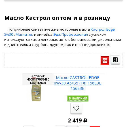
Масло Кастрол оптом и в розницу
Популярные синтетические моторные масла
Кастрол Edge
5w30
,
Магнатек
и линейка
Эдж Профессионал
с успехом
используются как в легковых авто с бензиновыми, дизельными
и двигателями с турбонаддувом, так и во внедорожниках.
Артикул:
Масло CASTROL EDGE
4008177076480
0W-30 A5/B5 (1л) 156E3E
Код:
12698
156E3E
В НАЛИЧИИ
2 419
Р