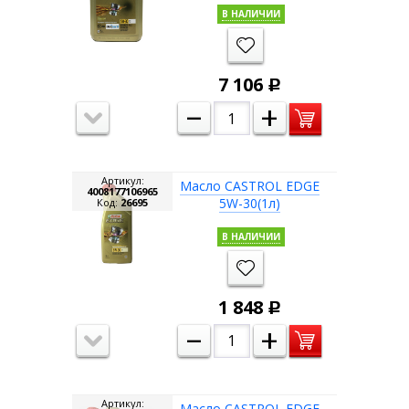
В НАЛИЧИИ
7 106
Р
–
+
Артикул:
Масло CASTROL EDGE
4008177106965
5W-30(1л)
Код:
26695
В НАЛИЧИИ
1 848
Р
–
+
Артикул:
Масло CASTROL EDGE