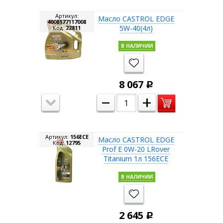
Артикул:
Масло CASTROL EDGE
4008177117008
5W-40(4л)
Код:
22811
В НАЛИЧИИ
8 067
Р
–
+
Артикул:
156ECE
Масло CASTROL EDGE
Код:
12795
Prof E 0W-20 LRover
Titanium 1л 156ECE
В НАЛИЧИИ
2 645
Р