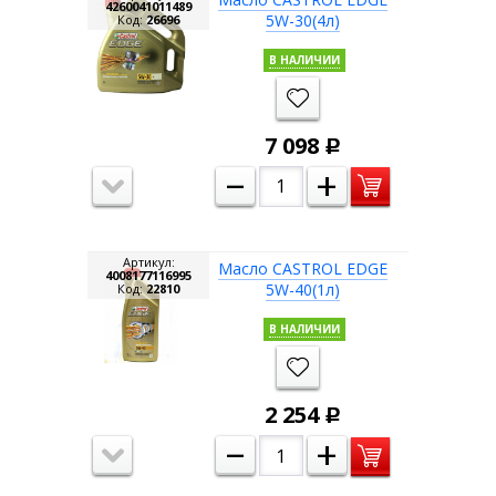
4260041011489
5W-30(4л)
Код:
26696
В НАЛИЧИИ
7 098
Р
–
+
Артикул:
Масло CASTROL EDGE
4008177116995
5W-40(1л)
Код:
22810
В НАЛИЧИИ
2 254
Р
–
+