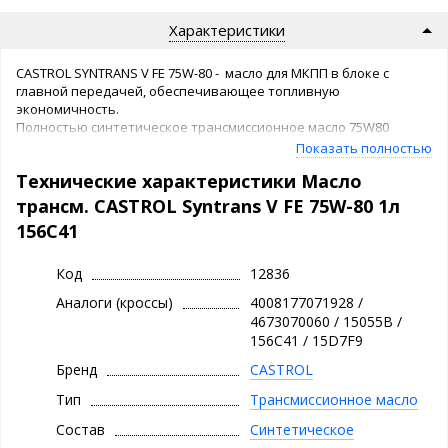
Характеристики
CASTROL SYNTRANS V FE 75W-80 - масло для МКПП в блоке с
главной передачей, обеспечивающее топливную
экономичность.
Полностью синтетическое трансмиссионное масло 75W80
обеспечивает дополнительную защиту от износа и задиров
Показать полностью
при работе с экстремальными нагрузками, а также надежную
Технические характеристики Масло
работу синхронизаторов (по сравнению с традиционными
маслами API GL4) и топливную экономичность. Пригодно для
трансм. CASTROL Syntrans V FE 75W-80 1л
коробок передач в блоке с главными передачами, механиче
156C41
ских коробок передач, раздаточных коробок и главных
передач, требующих применения масла API GL4.
Рекомендовано Castrol для всех 5-ти и 6-тиступенчатых
Код
12836
механических коробок передач автомоби лей Volkswagen, Audi,
Аналоги (кроссы)
4008177071928 /
Seat и Skoda. Исключительная текучесть при низких
4673070060 / 15055B /
температурах способствует защите деталей при начале
156C41 / 15D7F9
движения и повышает качество переключения передач.
Бренд
CASTROL
Тип
Трансмиссионное масло
Состав
Синтетическое