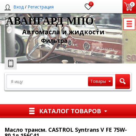
0
0
Вход
/
Регистрация
АВАНГАРД МПО
Автомасла и жидкости
Ф
ильтра
Товары
КАТАЛОГ ТОВАРОВ
Масло трансм. CASTROL Syntrans V FE 75W-
80 1л 156C41