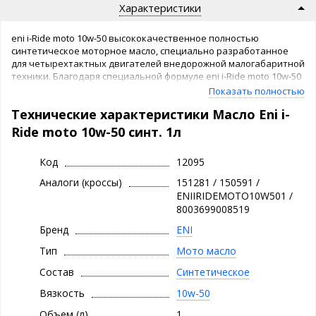
Характеристики
eni i-Ride moto 10w-50 высококачественное полностью
синтетическое моторное масло, специально разработанное
для четырехтактных двигателей внедорожной малогабаритной
техники. Благодаря специальной формуле eni i-Ride moto 10w-50
прекрасно противостоит тяжелым нагрузкам, появляющимся
Показать полностью
при эксплуатации техники во внедорожных условиях.
Технические характеристики Масло Eni i-
Ride moto 10w-50 синт. 1л
Код
12095
Аналоги (кроссы)
151281 / 150591 /
ENIIRIDEMOTO10W501 /
8003699008519
Бренд
ENI
Тип
Мото масло
Состав
Синтетическое
Вязкость
10w-50
Объем (л)
1