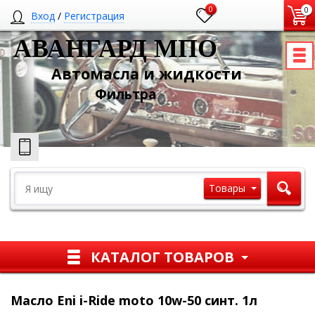
0
0
Вход
/
Регистрация
АВАНГАРД МПО
Автомасла и жидкости
Ф
ильтра
Товары
КАТАЛОГ ТОВАРОВ
Масло Eni i-Ride moto 10w-50 синт. 1л