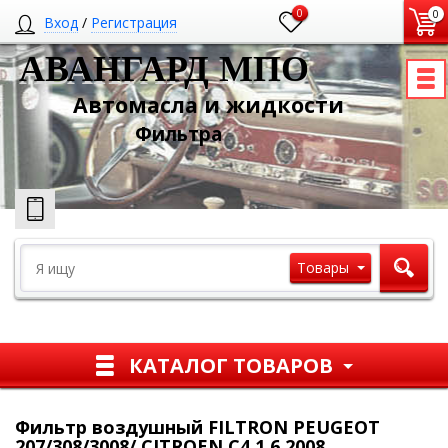
0
0
Вход
/
Регистрация
АВАНГАРД МПО
Автомасла и жидкости
Ф
ильтра
Товары
КАТАЛОГ ТОВАРОВ
Фильтр воздушный FILTRON PEUGEOT
207/308/3008/ CITROEN C4 1.6 2008