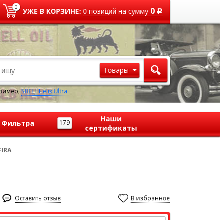
0
0
УЖЕ В КОРЗИНЕ:
0
позиций
на сумму
Р
Товары
ример,
SHELL Helix Ultra
Наши
Фильтра
179
сертификаты
FIRA
Оставить отзыв
В избранное