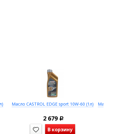
л)
Масло CASTROL EDGE sport 10W-60 (1л)
Масло CASTROL M
5W-4
2 679
5 
Р
В корзину
В