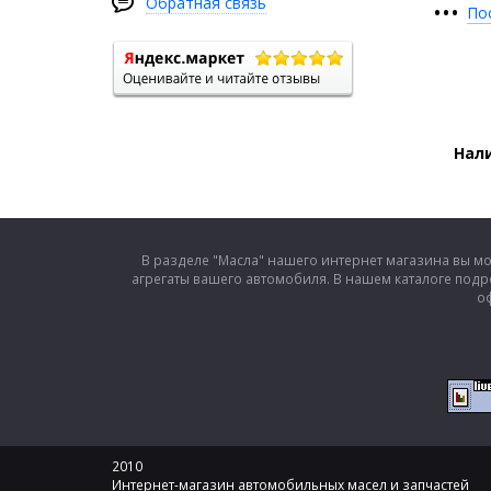
Обратная связь
•
•
•
По
Нали
В разделе "Масла" нашего интернет магазина вы м
агрегаты вашего автомобиля. В нашем каталоге подр
оф
2010
Интернет-магазин автомобильных масел и запчастей