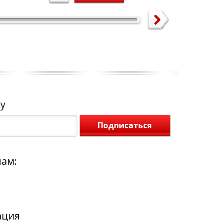
у
Подписаться
нам:
ация