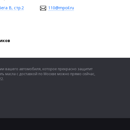
ега В, стр.2
110@mpoil.ru
виков
сии вашего автомобиля, которое прекрасно защитит
ть масла с доставкой по Москве можно прямо сейчас,
22.