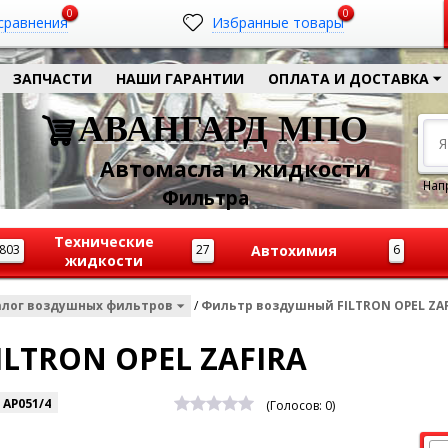
0
0
сравнения
Избранные товары
ЗАПЧАСТИ
НАШИ ГАРАНТИИ
ОПЛАТА И ДОСТАВКА
АВАНГАРД МПО
Автомасла и жидкости
Нап
Ф
ильтра
Технические
803
27
Автохимия
6
жидкости
алог воздушных фильтров
/
Фильтр воздушный FILTRON OPEL ZA
LTRON OPEL ZAFIRA
:
AP051/4
(Голосов:
0
)