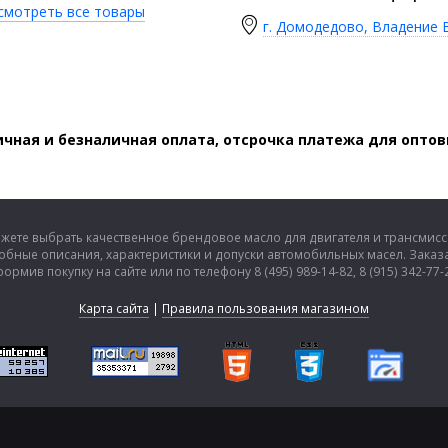
смотреть все товары
г. Домодедово, Владение В
чная и безналичная оплата, отсрочка платежа для опто
ожете выбрать качественное брендовое масло для двигателя и трансмис
обные описания, характеристики и допуски автомобильных масел. Заказа
ормив покупку на сайте или по телефону 8 (495) 989-14-82, 8 (915) 342-77-
Карта сайта
|
Правила пользования магазином