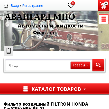
0
0
Вход
/
Регистрация
АВАНГАРД МПО
Автомасла и жидкости
Ф
ильтра
Товары
КАТАЛОГ ТОВАРОВ
Фильтр воздушный FILTRON HONDA
Civ/CRV/HRV 95-01