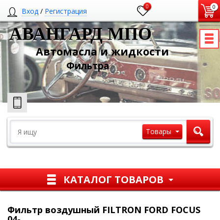
0
0
Вход
/
Регистрация
АВАНГАРД МПО
Автомасла и жидкости
Ф
ильтра
Товары
КАТАЛОГ ТОВАРОВ
Фильтр воздушный FILTRON FORD FOCUS
04-