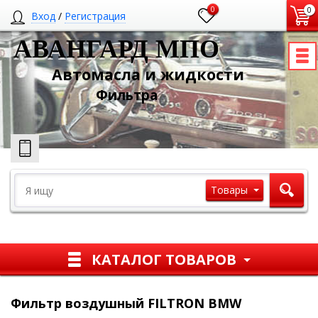
0
0
Вход
/
Регистрация
АВАНГАРД МПО
Автомасла и жидкости
Ф
ильтра
Товары
КАТАЛОГ ТОВАРОВ
Фильтр воздушный FILTRON BMW