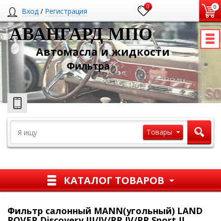
0
0
Вход
/
Регистрация
АВАНГАРД МПО
Автомасла и жидкости
Ф
ильтра
Товары
КАТАЛОГ ТОВАРОВ
Фильтр салонный MANN(угольный) LAND
ROVER Discovery III/IV/RR IV/RR Sport II