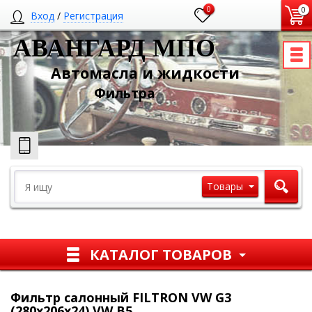
0
0
Вход
/
Регистрация
АВАНГАРД МПО
Автомасла и жидкости
Ф
ильтра
Товары
КАТАЛОГ ТОВАРОВ
Фильтр салонный FILTRON VW G3
(280x206x24) VW B5