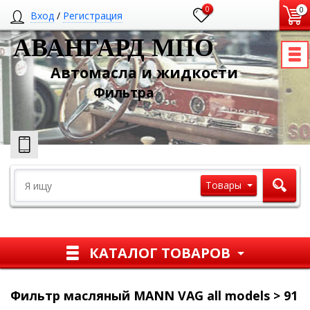
0
0
Вход
/
Регистрация
АВАНГАРД МПО
Автомасла и жидкости
Ф
ильтра
Товары
КАТАЛОГ ТОВАРОВ
Фильтр масляный MANN VAG all models > 91