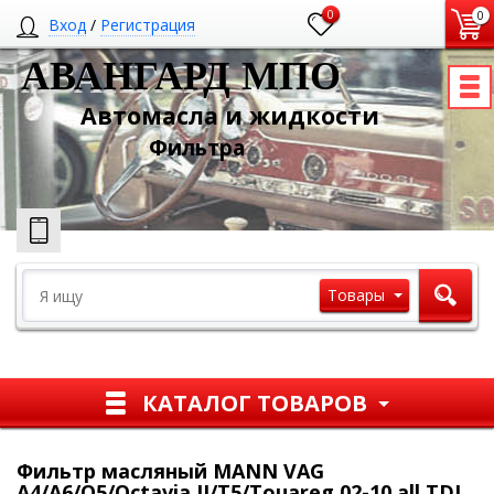
0
0
Вход
/
Регистрация
АВАНГАРД МПО
Автомасла и жидкости
Ф
ильтра
Товары
КАТАЛОГ ТОВАРОВ
Фильтр масляный MANN VAG
A4/A6/Q5/Octavia II/T5/Touareg 02-10 all TDI