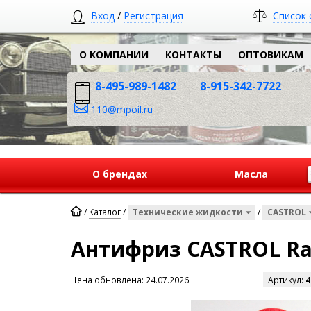
Вход
/
Регистрация
Список 
О КОМПАНИИ
КОНТАКТЫ
ОПТОВИКАМ
8-495-989-1482
8-915-342-7722
110@mpoil.ru
О брендах
Масла
/
Каталог
/
Технические жидкости
/
CASTROL
Антифриз CASTROL Radi
Цена обновлена: 24.07.2026
Артикул:
4