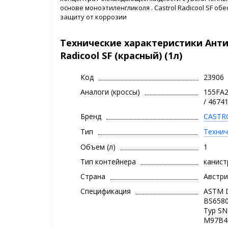
основе моноэтиленгликоля . Castrol Radicool SF о
защиту от коррозии
Технические характеристики Ант
Radicool SF (красный) (1л)
Код
23906
Аналоги (кроссы)
155FA2
/ 4674
Бренд
CASTR
Тип
Технич
Объем (л)
1
Тип контейнера
канист
Страна
Австри
Спецификация
ASTM D
BS6580
Typ SN
M97B44