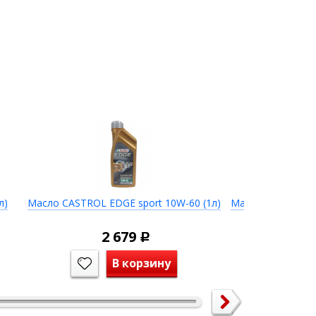
л)
Масло CASTROL EDGE sport 10W-60 (1л)
Масло CASTROL M
5W-4
2 679
5 
Р
В корзину
В