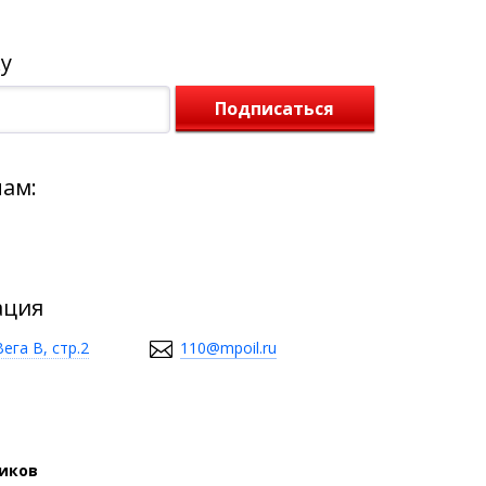
у
Подписаться
нам:
ация
ега В, стр.2
110@mpoil.ru
виков