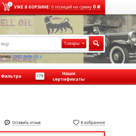
0
0
УЖЕ В КОРЗИНЕ:
0
позиций
на сумму
Р
Товары
ример,
SHELL Helix Ultra
Наши
Фильтра
179
сертификаты
Оставить отзыв
В избранное