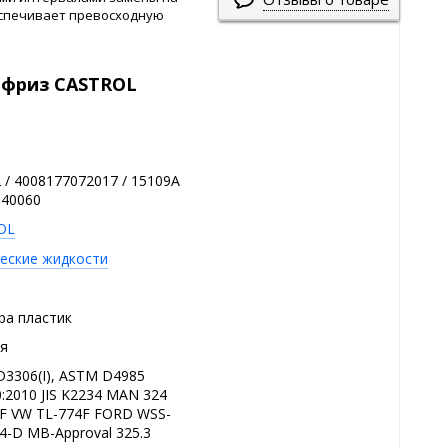
беспечивает превосходную
ифриз CASTROL
 / 4008177072017 / 15109A
140060
OL
еские жидкости
ра пластик
я
3306(I), ASTM D4985
:2010 JIS K2234 MAN 324
F VW TL-774F FORD WSS-
-D MB-Approval 325.3