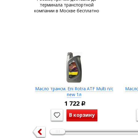
терминала транспортной
компании в Москве бесплатно
Масло трансм. Eni Rotra ATF Multi п/с
Масло
new 1л
1 722
Р
В корзину