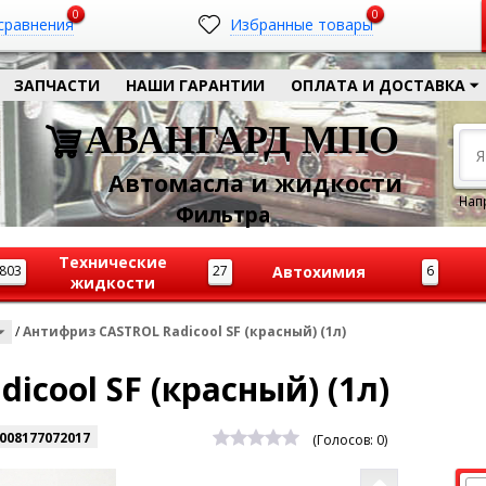
0
0
сравнения
Избранные товары
ЗАПЧАСТИ
НАШИ ГАРАНТИИ
ОПЛАТА И ДОСТАВКА
АВАНГАРД МПО
Автомасла и жидкости
Нап
Ф
ильтра
Технические
803
27
Автохимия
6
жидкости
/
Антифриз CASTROL Radicool SF (красный) (1л)
cool SF (красный) (1л)
008177072017
(Голосов:
0
)